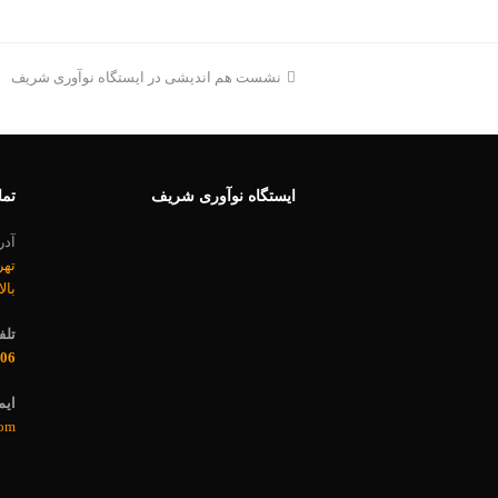
مطلب
نشست هم اندیشی در ایستگاه نوآوری شریف
قبلی:
ایستگاه نوآوری شریف
تما
آد
تهر
بال
تلف
06
ایم
com