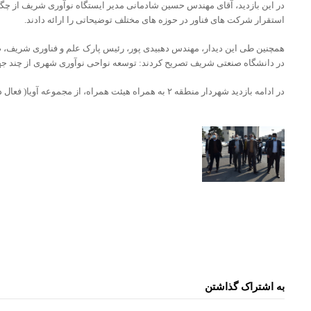
در این بازدید، آقای مهندس حسین شادمانی مدیر ایستگاه نوآوری شریف از چ
استقرار شرکت های فناور در حوزه های مختلف توضیحاتی را ارائه دادند.
همچنین طی این دیدار، مهندس دهبیدی پور، رئیس پارک علم و فناوری شریف، ضم
در دانشگاه صنعتی شریف تصریح کردند: توسعه نواحی نوآوری شهری از چند جه
در ادامه بازدید شهردار منطقه ۲ به همراه هیئت همراه، از مجموعه آویا( فعال در حوزه هوا فضا) بازدید کردند.
به اشتراک گذاشتن