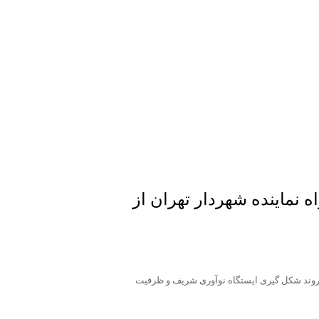
هران به همراه نماینده شهردار تهران از
ن ماه( آقای مهندس صالحی، شهردار منطقه ۲ تهران) از روند شکل گیری ایستگاه نوآوری شریف و ظرفیت