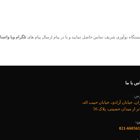
تگاه نوآوری شریف تماس حاصل نمایید و یا در پیام ارسال پیام های
تلگرام ویا واتس
س با ما
رس:
ان، خیابان آزادی، خیابان حبیب اله،
اتر از میدان حسینی، پلاک 56
ن:
021-660561